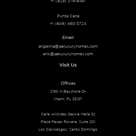
+1 (829) 376-8461
Punta Cana
+1 (849) 460-3724
Email
angelina@jaeluxuryhomes.com
erik@jaeluxuryhomes.com
Visit Us
Offices
2150 N Bayshore Dr
Miami, FL 33137
Calle Arístides García Mella 32
Plaza Paseo Rovere, Suite 201
Los Cacicazgos, Santo Domingo